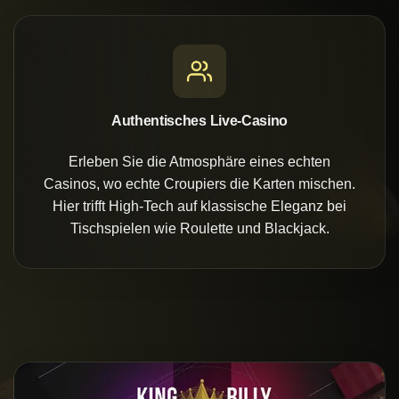
Authentisches Live-Casino
Erleben Sie die Atmosphäre eines echten
Casinos, wo echte Croupiers die Karten mischen.
Hier trifft High-Tech auf klassische Eleganz bei
Tischspielen wie Roulette und Blackjack.