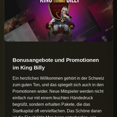
Bonusangebote und Promotionen
im King Billy
Ein herzliches Willkommen gehört in der Schweiz
zum guten Ton, und das spiegelt sich auch in den
Promotionen wider. Neue Mitspieler werden nicht
einfach nur mit einem feuchten Händedruck
begrüßt, sondern erhalten Pakete, die das
Startkapital oft vervielfachen. Das Schöne daran