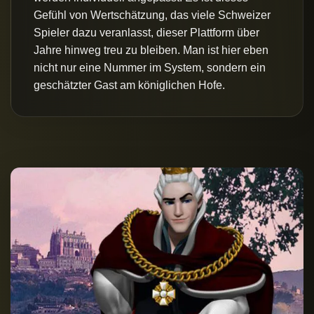
Gefühl von Wertschätzung, das viele Schweizer
Spieler dazu veranlasst, dieser Plattform über
Jahre hinweg treu zu bleiben. Man ist hier eben
nicht nur eine Nummer im System, sondern ein
geschätzter Gast am königlichen Hofe.