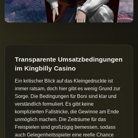
Transparente Umsatzbedingungen
im Kingbilly Casino
Ein kritischer Blick auf das Kleingedruckte ist
immer ratsam, doch hier gibt es wenig Grund zur
Sorge. Die Bedingungen für Boni sind klar und
verständlich formuliert. Es gibt keine
komplizierten Fallstricke, die Gewinne am Ende
unmöglich machen. Die Zeiträume für das
Freispielen sind großzügig bemessen, sodass
auch Gelegenheitsspieler eine reelle Chance