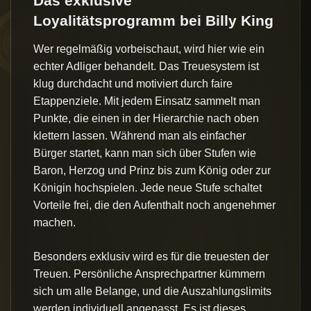
Das exklusive
Loyalitätsprogramm bei Billy King
Wer regelmäßig vorbeischaut, wird hier wie ein
echter Adliger behandelt. Das Treuesystem ist
klug durchdacht und motiviert durch faire
Etappenziele. Mit jedem Einsatz sammelt man
Punkte, die einen in der Hierarchie nach oben
klettern lassen. Während man als einfacher
Bürger startet, kann man sich über Stufen wie
Baron, Herzog und Prinz bis zum König oder zur
Königin hochspielen. Jede neue Stufe schaltet
Vorteile frei, die den Aufenthalt noch angenehmer
machen.
Besonders exklusiv wird es für die treuesten der
Treuen. Persönliche Ansprechpartner kümmern
sich um alle Belange, und die Auszahlungslimits
werden individuell angepasst. Es ist dieses