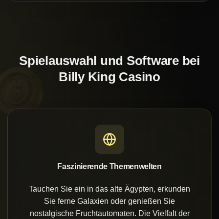
Spielauswahl und Software bei
Billy King Casino
Faszinierende Themenwelten
Tauchen Sie ein in das alte Ägypten, erkunden
Sie ferne Galaxien oder genießen Sie
nostalgische Fruchtautomaten. Die Vielfalt der