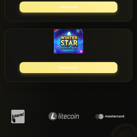
Jetzt spielen
Jetzt spielen