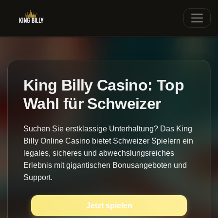
King Billy Casino: Top
Wahl für Schweizer
Suchen Sie erstklassige Unterhaltung? Das King
Billy Online Casino bietet Schweizer Spielern ein
legales, sicheres und abwechslungsreiches
Erlebnis mit gigantischen Bonusangeboten und
Support.
Jetzt spielen