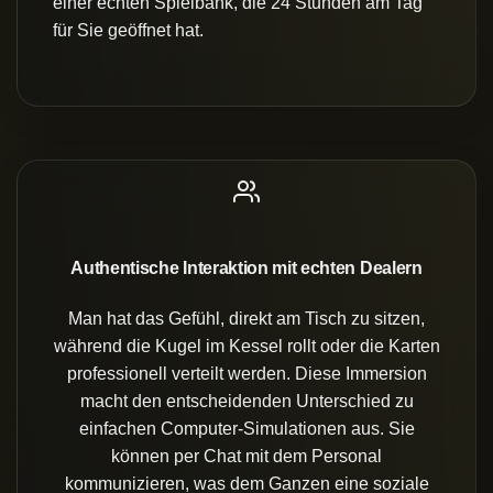
einer echten Spielbank, die 24 Stunden am Tag
für Sie geöffnet hat.
Authentische Interaktion mit echten Dealern
Man hat das Gefühl, direkt am Tisch zu sitzen,
während die Kugel im Kessel rollt oder die Karten
professionell verteilt werden. Diese Immersion
macht den entscheidenden Unterschied zu
einfachen Computer-Simulationen aus. Sie
können per Chat mit dem Personal
kommunizieren, was dem Ganzen eine soziale