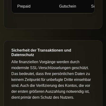
Prepaid
Gutschein
Sofort
Sicherheit der Transaktionen und
Datenschutz
Alle finanziellen Vorgänge werden durch
modernste SSL-Verschlüsselungen geschützt.
Das bedeutet, dass Ihre persönlichen Daten zu
keinem Zeitpunkt für unbefugte Dritte einsehbar
sind. Auch die Verifizierung des Kontos, die vor
der ersten größeren Auszahlung notwendig ist,
dient primär dem Schutz des Nutzers.