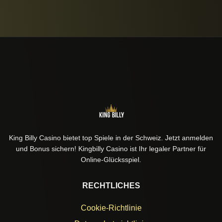
King Billy Casino bietet top Spiele in der Schweiz. Jetzt anmelden
und Bonus sichern! Kingbilly Casino ist Ihr legaler Partner für
Online-Glücksspiel.
RECHTLICHES
Cookie-Richtlinie