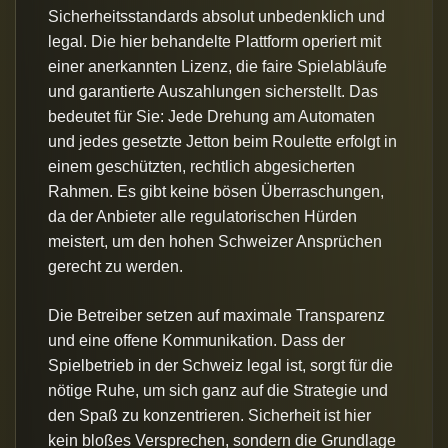
Sicherheitsstandards absolut unbedenklich und
legal. Die hier behandelte Plattform operiert mit
einer anerkannten Lizenz, die faire Spielabläufe
und garantierte Auszahlungen sicherstellt. Das
bedeutet für Sie: Jede Drehung am Automaten
und jedes gesetzte Jetton beim Roulette erfolgt in
einem geschützten, rechtlich abgesicherten
Rahmen. Es gibt keine bösen Überraschungen,
da der Anbieter alle regulatorischen Hürden
meistert, um den hohen Schweizer Ansprüchen
gerecht zu werden.
Die Betreiber setzen auf maximale Transparenz
und eine offene Kommunikation. Dass der
Spielbetrieb in der Schweiz legal ist, sorgt für die
nötige Ruhe, um sich ganz auf die Strategie und
den Spaß zu konzentrieren. Sicherheit ist hier
kein bloßes Versprechen, sondern die Grundlage