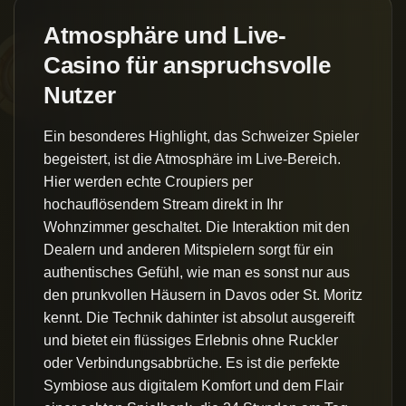
Atmosphäre und Live-
Casino für anspruchsvolle
Nutzer
Ein besonderes Highlight, das Schweizer Spieler
begeistert, ist die Atmosphäre im Live-Bereich.
Hier werden echte Croupiers per
hochauflösendem Stream direkt in Ihr
Wohnzimmer geschaltet. Die Interaktion mit den
Dealern und anderen Mitspielern sorgt für ein
authentisches Gefühl, wie man es sonst nur aus
den prunkvollen Häusern in Davos oder St. Moritz
kennt. Die Technik dahinter ist absolut ausgereift
und bietet ein flüssiges Erlebnis ohne Ruckler
oder Verbindungsabbrüche. Es ist die perfekte
Symbiose aus digitalem Komfort und dem Flair