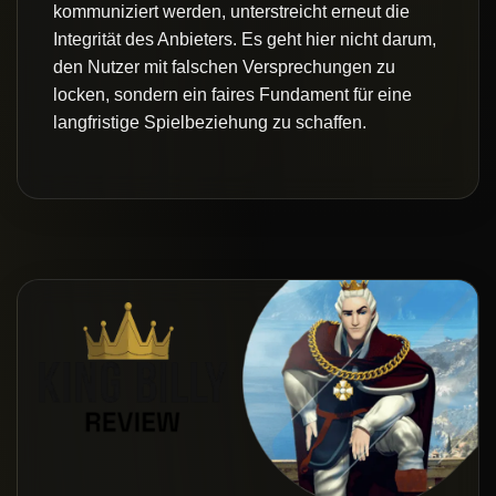
kommuniziert werden, unterstreicht erneut die
Integrität des Anbieters. Es geht hier nicht darum,
den Nutzer mit falschen Versprechungen zu
locken, sondern ein faires Fundament für eine
langfristige Spielbeziehung zu schaffen.