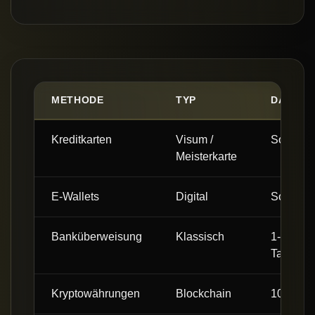
METHODE
TYP
DAUER
Kreditkarten
Visum /
Sofort
Meisterkarte
E-Wallets
Digital
Sofort
Banküberweisung
Klassisch
1-3
Tage
Kryptowährungen
Blockchain
10 Min