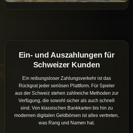
Ein- und Auszahlungen für
Schweizer Kunden
Ein reibungsloser Zahlungsverkehr ist das
Rückgrat jeder seriösen Plattform. Für Spieler
aus der Schweiz stehen zahlreiche Methoden zur
Verfügung, die sowohl sicher als auch schnell
sind. Von klassischen Bankkarten bis hin zu
modernen digitalen Geldbörsen ist alles vertreten,
was Rang und Namen hat.