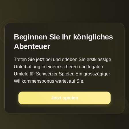
Beginnen Sie Ihr königliches
Abenteuer
Treten Sie jetzt bei und erleben Sie erstklassige
Unterhaltung in einem sicheren und legalen
Umfeld für Schweizer Spieler. Ein grosszügiger
Willkommensbonus wartet auf Sie.
Jetzt spielen